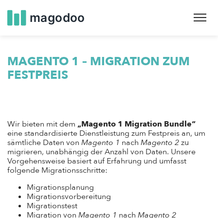
Skip
to
main
navigation
MAGENTO 1 – MIGRATION ZUM
FESTPREIS
Wir bieten mit dem
„Magento 1 Migration Bundle“
eine standardisierte Dienstleistung zum Festpreis an, um
sämtliche Daten von
Magento 1
nach
Magento 2
zu
migrieren, unabhängig der Anzahl von Daten. Unsere
Vorgehensweise basiert auf Erfahrung und umfasst
folgende Migrationsschritte:
Migrationsplanung
Migrationsvorbereitung
Migrationstest
Migration von
Magento 1
nach
Magento 2